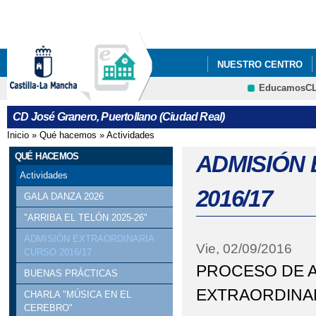
Pa
co
pri
NUESTRO CENTRO
EducamosC
ERASMUS +
CRFP
CD José Granero, Puertollano (Ciudad Real)
Inicio
»
Qué hacemos
»
Actividades
Se encuentra usted aquí
QUÉ HACEMOS
ADMISIÓN
Actividades
2016/17
GALA DANZA 2026
"ARRIBA EL TELÓN 2025-26"
ADMISIÓN EXTRAORDINARIA
Vie, 02/09/2016
CURSO 2016/17
PROCESO DE 
BUENAS PRÁCTICAS
EXTRAORDINAR
CHARLA "MÚSICA EN EL
CEREBRO"