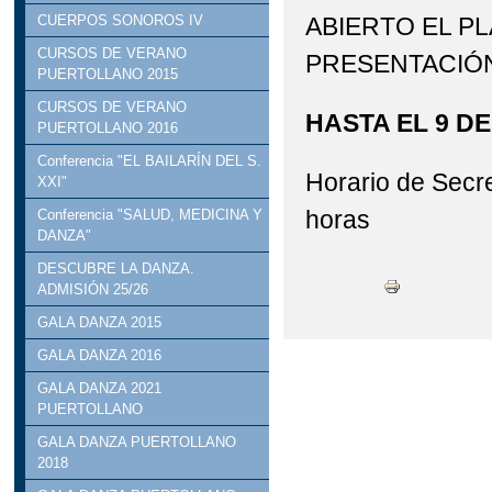
ABIERTO EL P
CUERPOS SONOROS IV
CURSOS DE VERANO
PRESENTACIÓN
PUERTOLLANO 2015
CURSOS DE VERANO
HASTA EL 9 D
PUERTOLLANO 2016
Conferencia "EL BAILARÍN DEL S.
Horario de Secre
XXI"
horas
Conferencia "SALUD, MEDICINA Y
DANZA"
DESCUBRE LA DANZA.
ADMISIÓN 25/26
GALA DANZA 2015
GALA DANZA 2016
GALA DANZA 2021
PUERTOLLANO
GALA DANZA PUERTOLLANO
2018