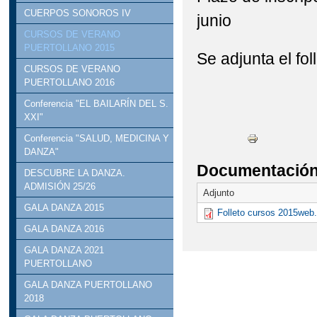
CUERPOS SONOROS IV
junio
CURSOS DE VERANO
PUERTOLLANO 2015
Se adjunta el fol
CURSOS DE VERANO
PUERTOLLANO 2016
Conferencia "EL BAILARÍN DEL S.
XXI"
Conferencia "SALUD, MEDICINA Y
DANZA"
Documentación 
DESCUBRE LA DANZA.
ADMISIÓN 25/26
Adjunto
GALA DANZA 2015
Folleto cursos 2015web.
GALA DANZA 2016
GALA DANZA 2021
PUERTOLLANO
GALA DANZA PUERTOLLANO
2018