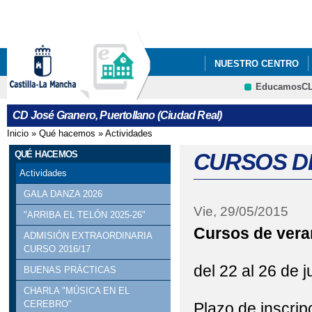
Pa
co
pri
NUESTRO CENTRO
EducamosC
ERASMUS +
CRFP
CD José Granero, Puertollano (Ciudad Real)
Inicio
»
Qué hacemos
»
Actividades
Se encuentra usted aquí
QUÉ HACEMOS
CURSOS D
Actividades
GALA DANZA 2026
Vie, 29/05/2015
"ARRIBA EL TELÓN 2025-26"
Cursos de ver
ADMISIÓN EXTRAORDINARIA
CURSO 2016/17
del 22 al 26 de j
BUENAS PRÁCTICAS
CHARLA "MÚSICA EN EL
CEREBRO"
Plazo de inscrip