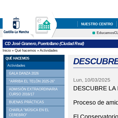
Pa
co
pri
NUESTRO CENTRO
EducamosC
ERASMUS +
CRFP
CD José Granero, Puertollano (Ciudad Real)
Inicio
»
Qué hacemos
»
Actividades
Se encuentra usted aquí
QUÉ HACEMOS
DESCUBRE 
Actividades
GALA DANZA 2026
Lun, 10/03/2025
"ARRIBA EL TELÓN 2025-26"
DESCUBRE LA
ADMISIÓN EXTRAORDINARIA
CURSO 2016/17
Proceso de amid
BUENAS PRÁCTICAS
CHARLA "MÚSICA EN EL
CEREBRO"
El Conservatorio