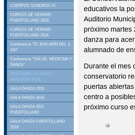
CUERPOS SONOROS IV
educativos la pos
CURSOS DE VERANO
Auditorio Munici
PUERTOLLANO 2015
próximo martes 2
CURSOS DE VERANO
PUERTOLLANO 2016
danza para acer
Conferencia "EL BAILARÍN DEL S.
alumnado de en
XXI"
Conferencia "SALUD, MEDICINA Y
Durante el mes 
DANZA"
DESCUBRE LA DANZA.
conservatorio re
ADMISIÓN 25/26
puertas abiertas
GALA DANZA 2015
centro a posible
GALA DANZA 2016
próximo curso es
GALA DANZA 2021
PUERTOLLANO
GALA DANZA PUERTOLLANO
2018