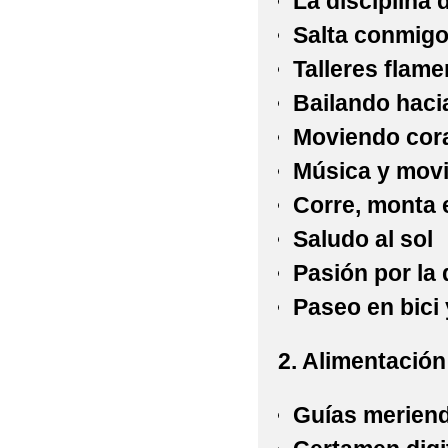
La disciplina d
Salta conmig
Talleres flam
Bailando hac
Moviendo cor
Música y movi
Corre, monta e
Saludo al sol
Pasión por la
Paseo en bici 
2. ​
Alimentación
Guías merien