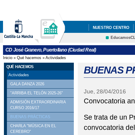
Pa
co
pri
NUESTRO CENTRO
EducamosC
ERASMUS +
CRFP
CD José Granero, Puertollano (Ciudad Real)
Inicio
»
Qué hacemos
»
Actividades
Se encuentra usted aquí
QUÉ HACEMOS
BUENAS PR
Actividades
GALA DANZA 2026
Jue, 28/04/2016
"ARRIBA EL TELÓN 2025-26"
Convocatoria anu
ADMISIÓN EXTRAORDINARIA
CURSO 2016/17
Se trata de un P
BUENAS PRÁCTICAS
convocatoria del
CHARLA "MÚSICA EN EL
CEREBRO"