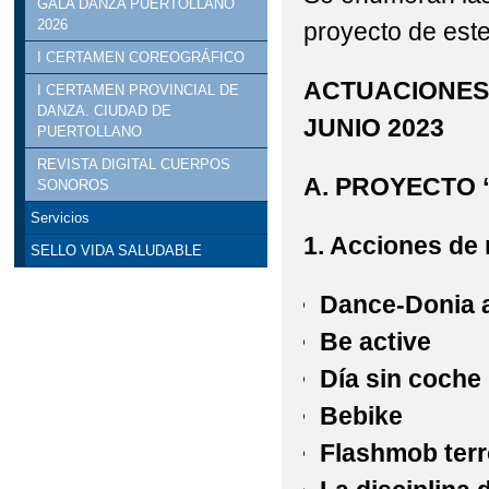
GALA DANZA PUERTOLLANO
2026
proyecto de este
I CERTAMEN COREOGRÁFICO
ACTUACIONES 
I CERTAMEN PROVINCIAL DE
DANZA. CIUDAD DE
JUNIO 2023
PUERTOLLANO
REVISTA DIGITAL CUERPOS
A. PROYECTO 
SONOROS
Servicios
1. Acciones de 
SELLO VIDA SALUDABLE
Dance-Donia a
Be active
Día sin coche
Bebike
Flashmob terr