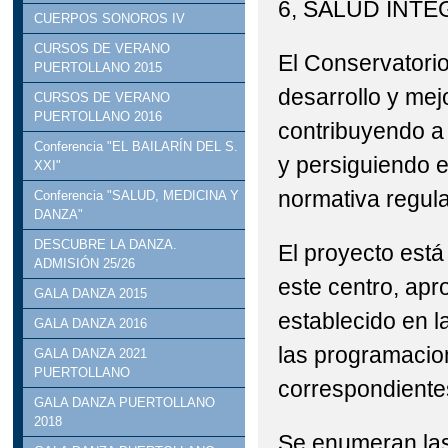
6, SALUD INTE
CUERPOS SONOROS IV
CURSOS DE VERANO
El Conservatori
PUERTOLLANO 2015
desarrollo y mej
CURSOS DE VERANO
PUERTOLLANO 2016
contribuyendo a 
Conferencia "EL BAILARÍN DEL S.
y persiguiendo e
XXI"
normativa regula
Conferencia "SALUD, MEDICINA Y
DANZA"
DESCUBRE LA DANZA.
El proyecto est
ADMISIÓN 25/26
este centro, apr
GALA DANZA 2015
establecido en l
GALA DANZA 2016
las programacion
GALA DANZA 2021
PUERTOLLANO
correspondientes
GALA DANZA PUERTOLLANO
2018
Se enumeran las