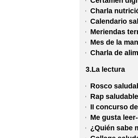
Certamen digi
Charla nutrici
Calendario s
Meriendas ter
Mes de la man
Charla de alim
3.La lectura
Rosco saluda
Rap saludabl
II concurso d
Me gusta lee
¿Quién sabe 